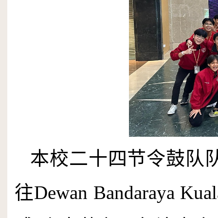
本校二十四节令鼓队
往
Dewan Ban­daraya Kual