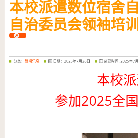
本校派遣数位宿舍
——特优奖...
阅读全文
自治委员会领袖培
分类：
新闻讯息
日期：
2025
年
7
月
26
日
创建时间:
2025
年
7
本校派
参加
2025
全