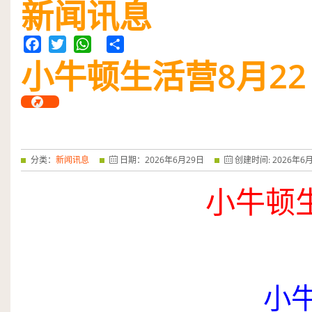
新闻讯息
小牛顿生活营
Facebook
Twitter
WhatsApp
Share
8
月
22
分类：
新闻讯息
日期：
2026
年
6
月
29
日
创建时间:
2026
年
6
小牛顿
小