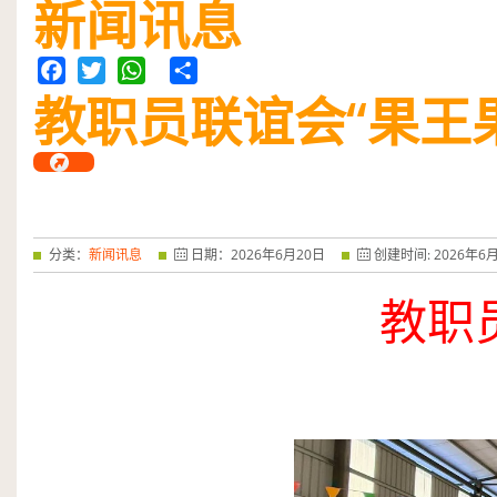
新闻讯息
教职员联谊会“果王
Facebook
Twitter
WhatsApp
Share
分类：
新闻讯息
日期：
2026
年
6
月
20
日
创建时间:
2026
年
6
教职