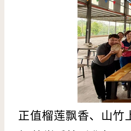
正值榴莲飘香、山竹