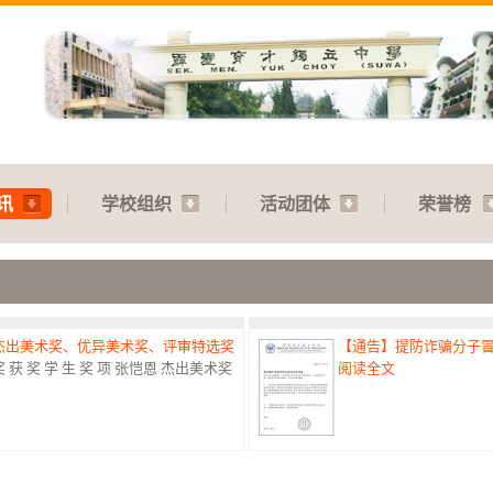
讯
学校组织
活动团体
荣誉榜
：杰出美术奖、优异美术奖、评审特选奖
【通告】提防诈骗分子
 奖 学 生 奖 项 张恺恩 杰出美术奖
阅读全文
赛：特优奖
【通告】教师节庆典：31.07
港澳台侨中小学生书法比赛最高荣誉
阅读全文