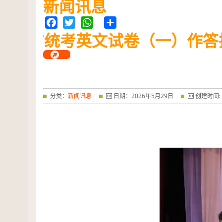
新闻讯息
——特优奖...
阅读全文
Facebook
Twitter
WhatsApp
Share
“
统考英文试卷（一）作答
分类：
新闻讯息
日期：
2026
年
5
月
29
日
创建时间: