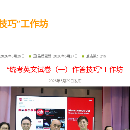
技巧”工作坊
2026
年
5
月
29
日
最后更新:
2026
年
6
月
27
日
点击数：
219
“统考英文试卷（一）作答技巧”工作坊
2026
年
5
月
29
日发布