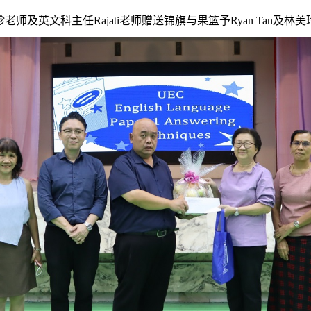
珍老师及英文科主任
Rajati
老师赠送锦旗与果篮予
Ryan Tan
及林美