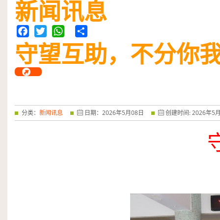
新闻讯息
守望互助，不分你
Facebook
Twitter
WhatsApp
Share
分类：
新闻讯息
日期：
2026
年
5
月
08
日
创建时间:
2026
年
5