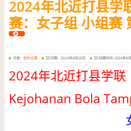
2024
年北近打县学
——特优奖...
阅读全文
赛：女子组 小组赛 
分类：
校外比赛
日期：
2024
年
8
月
28
日
创建时间:
2024
年
8
2024
年北近打县学联
Kejo­hanan Bola Tam