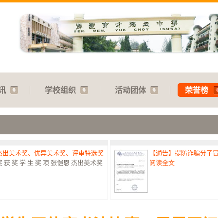
讯
学校组织
活动团体
荣誉榜
：杰出美术奖、优异美术奖、评审特选奖
【通告】提防诈骗分子
 奖 学 生 奖 项 张恺恩 杰出美术奖
阅读全文
赛：特优奖
【通告】教师节庆典：31.07
港澳台侨中小学生书法比赛最高荣誉
阅读全文