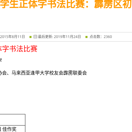
学生正体字书法比赛：霹雳区初赛
2015
年
8
月
11
日
最后更新:
2019
年
11
月
24
日
点击数：
2360
体字书法比赛
学
协会、马来西亚逢甲大学校友会霹雳联委会
组
佳作奖