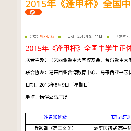
2015
年《逢甲杯》全国中
——特优奖...
阅读全文
分类：
校外比赛
日期：
2015
年
8
月
11
日
创建时间:
2015
年
《逢甲杯》
全国中学生正
联合主办：马来西亚逢甲大学校友会、台湾逢甲大
联合协办：马来西亚台湾教育中心、马来西亚书艺
2015
8
9
日期：
年
月
日（星期日）
地点：怡保嘉马广场
.
姓名和班级
获得奖项
丘颖翰（高二文美）
霹雳区初赛
高中