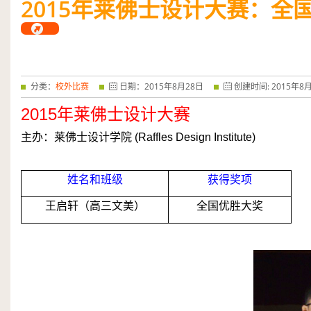
2015
年莱佛士设计大赛：全
——特优奖...
阅读全文
分类：
校外比赛
日期：
2015
年
8
月
28
日
创建时间:
2015
年
8
2015
年莱佛士设计大赛
主办：莱佛士设计学院
(Raf­fles Design Institute)
.
姓名和班级
获得奖项
王启轩（高三文美）
全国优胜大
奖
.