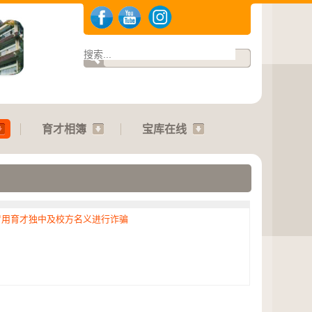
育才相簿
宝库在线
冒用育才独中及校方名义进行诈骗
.2026 | 运动会：01.08.2026