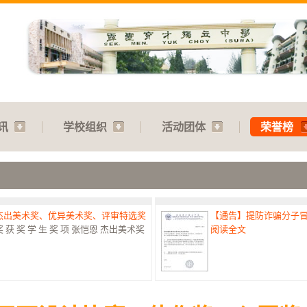
讯
学校组织
活动团体
荣誉榜
：杰出美术奖、优异美术奖、评审特选奖
【通告】提防诈骗分子
 奖 学 生 奖 项 张恺恩 杰出美术奖
阅读全文
赛：特优奖
【通告】教师节庆典：31.07
港澳台侨中小学生书法比赛最高荣誉
阅读全文