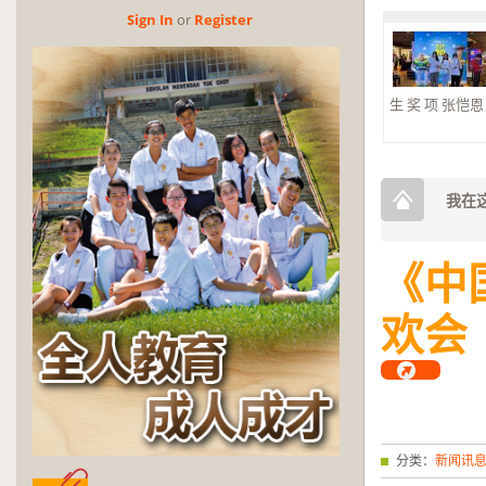
Sign In
or
Reg­is­ter
生 奖 项 张恺恩 杰
2026年第三
奖
2026年第三
奖。 大合奏 银
我在这
《中
欢会
分类：
新闻讯