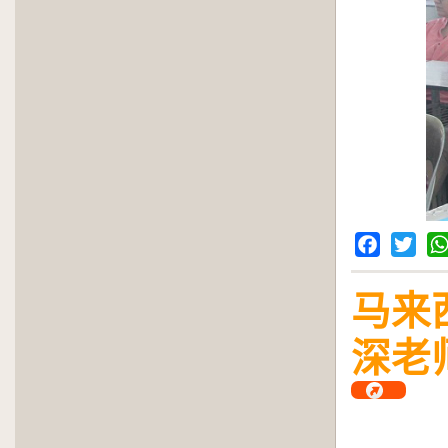
Facebook
Twitter
Wh
马来
深老