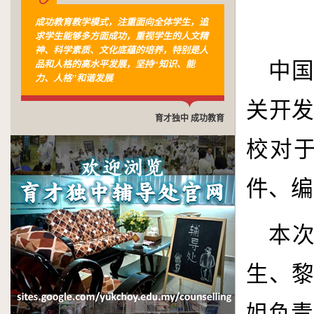
成功教育教学模式，注重面向全体学生，追
求学生能够多方面成功，重视学生的人文精
神、科学素质、文化底蕴的培养，特别是人
品和人格的高水平发展，坚持“知识、能
中
力、人格”和谐发展
关开
育才独中 成功教育
校对
件、编
本
生、
姐负责