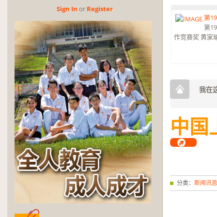
Sign In
or
Reg­is­ter
第1
第1
作竞赛奖 黄家
2026
奖、
2026 Pertandi
我在这
张恺恩（高三文美
中国
分类：
新闻讯