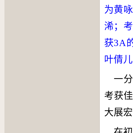
为黄咏
浠；考
获
3
A
叶倩儿
一
考获
大展宏
在初