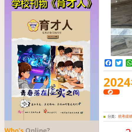
Facebook
Twitter
Wh
2024
分类：
统考成
Who’s
Online?