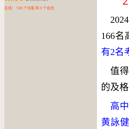
2
在线：
536
个访客 和
0
个会员
2024
166
名
有
2
名
值
的及格
高
黄詠