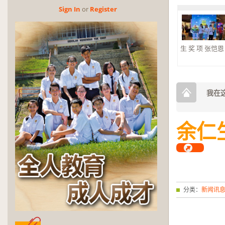
Sign In
or
Reg­is­ter
生 奖 项 张恺恩 杰
2026年第三
奖
2026年第三
奖。 大合奏 银
我在这
余仁
分类：
新闻讯