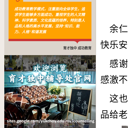
成功教育教学模式，注重面向全体学生，追
求学生能够多方面成功，重视学生的人文精
神、科学素质、文化底蕴的培养，特别是人
品和人格的高水平发展，坚持“知识、能
余
力、人格”和谐发展
快乐安
育才独中 成功教育
感
感激不
这
品给老