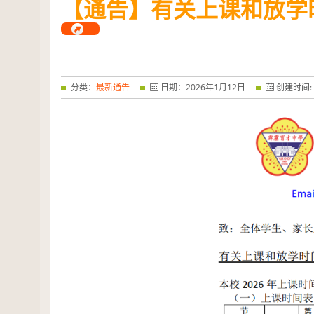
【通告】有关上课和放学
——特优奖...
阅读全文
分类：
最新通告
日期：
2026
年
1
月
12
日
创建时间: