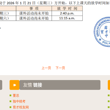
上一页
下一页
友情
链接
董总
独中统考
育才校友网