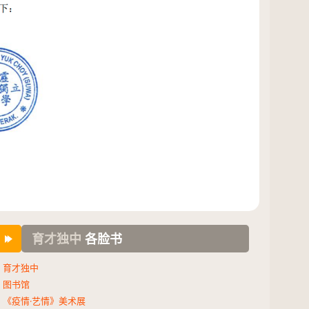
育才独中
各脸书
育才独中
图书馆
《疫情·艺情》美术展