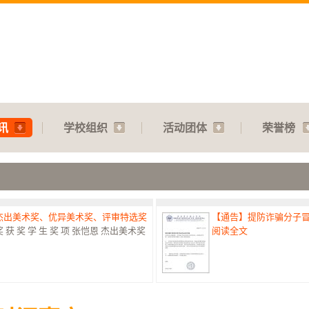
讯
学校组织
活动团体
荣誉榜
：杰出美术奖、优异美术奖、评审特选奖
【通告】提防诈骗分子
 奖 学 生 奖 项 张恺恩 杰出美术奖
阅读全文
赛：特优奖
【通告】教师节庆典：31.07
港澳台侨中小学生书法比赛最高荣誉
阅读全文