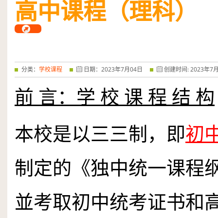
高中课程（理科）
——特优奖...
阅读全文
分类：
学校课程
日期：
2023
年
7
月
04
日
创建时间:
2023
年
7
前 言：学 校 课 程 结 构
本校是以三三制，即
初
制定的《独中统一课程
並考取初中统考证书和