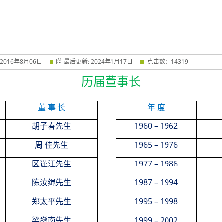
2016
年
8
月
06
日
最后更新:
2024
年
1
月
17
日
点击数：
14319
历届董事长
董 事 长
年 度
1960
–
1962
胡子春先生
1965
–
1976
周
佳先生
1977
–
1986
区谨江先生
1987
–
1994
陈汝绳先生
1995
–
1998
郑太平先生
1999
–
2002
梁燊南先生