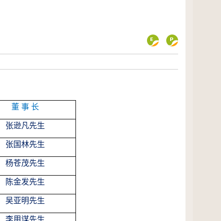
董 事 长
张逊凡先生
张国林先生
杨苍茂先生
陈金发先生
吴亚明先生
李用谋先生