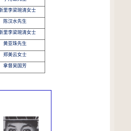
斯里李梁琬清女士
陈汉水先生
斯里李梁琬清女士
黄亚珠先生
郑美云女士
拿督吴国芳