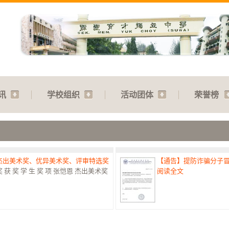
讯
学校组织
活动团体
荣誉榜
：杰出美术奖、优异美术奖、评审特选奖
【通告】提防诈骗分子
 奖 学 生 奖 项 张恺恩 杰出美术奖
阅读全文
赛：特优奖
【通告】教师节庆典：31.07
港澳台侨中小学生书法比赛最高荣誉
阅读全文