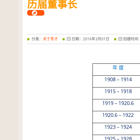
历届董事长
——特优奖...
阅读全文
分类：
关于育才
日期：
2016
年
3
月
01
日
创建时间:
年 度
1908
–
1914
1915
–
1918
1919
–
1920
.
6
1920
.
6
–
1922
1923
–
1924
1925
–
1928