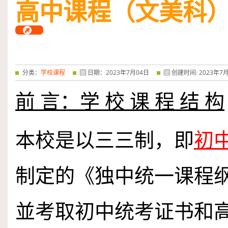
高中课程（文美科
——特优奖...
阅读全文
分类：
学校课程
日期：
2023
年
7
月
04
日
创建时间:
2023
年
7
前 言：学 校 课 程 结 构
本校是以三三制，即
初
制定的《独中统一课程
並考取初中统考证书和