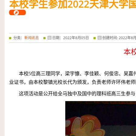
本校学生参加
2022
天津大学
——特优奖...
阅读全文
分类：
新闻讯息
日期：
2022
年
8
月
05
日
创建时间:
2022
年
8
本
本校
5
位高三理同学，梁宇慷、李佳颖、何俊忠、吴嘉
业证书，由本校黎镇光校长代为颁发，负责老师许环伟老师
这项活动是公开给全马独中及国中的理科班高三生参与