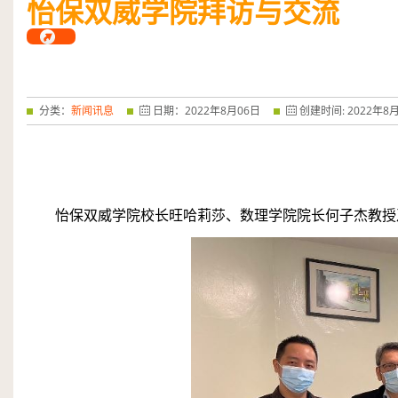
怡保双威学院拜访与交流
——特优奖...
阅读全文
分类：
新闻讯息
日期：
2022
年
8
月
06
日
创建时间:
2022
年
8
怡保双威学院校长旺哈莉莎、数理学院院长何子杰教授