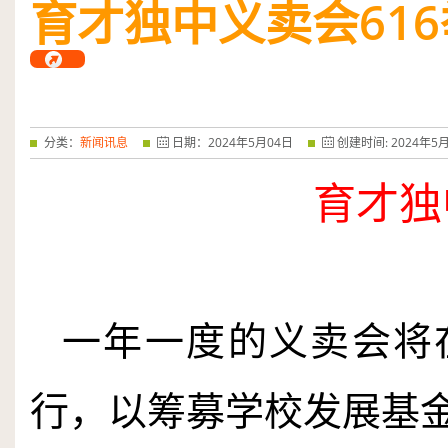
育才独中义卖会
616
——特优奖...
阅读全文
分类：
新闻讯息
日期：
2024
年
5
月
04
日
创建时间:
2024
年
5
育才独
一年一度的义卖会将
行，以筹募学校发展基