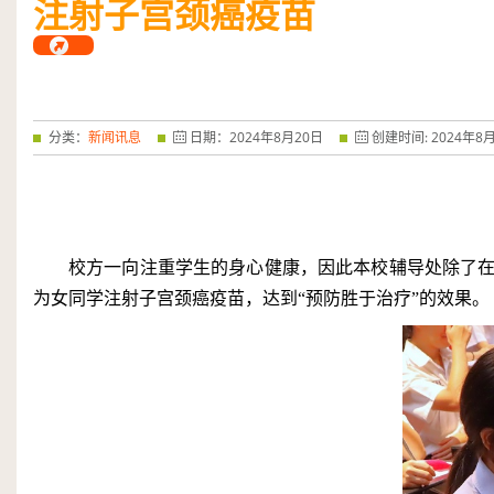
注射子宫颈癌疫苗
——特优奖...
阅读全文
分类：
新闻讯息
日期：
2024
年
8
月
20
日
创建时间:
2024
年
8
校方一向注重学生的身心健康，因此本校辅导处除了
为女同学注射子宫颈癌疫苗，达到“预防胜于治疗”的效果。