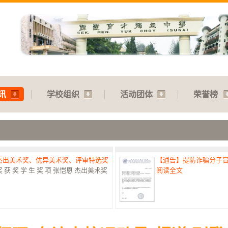
讯
学校组织
活动团体
荣誉榜
：杰出美术奖、优异美术奖、评审特选奖
【通告】提防诈骗分子
 奖 学 生 奖 项 张恺恩 杰出美术奖
阅读全文
赛：特优奖
【通告】教师节庆典：31.07
港澳台侨中小学生书法比赛最高荣誉
阅读全文