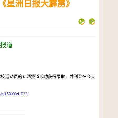
登《星洲日报大霹雳》
”报道
本校运动员的专题报道成功获得录取，并刊登在今天
p​/​
1
5
​X​r​Y​v​L​E​
3
3
​/