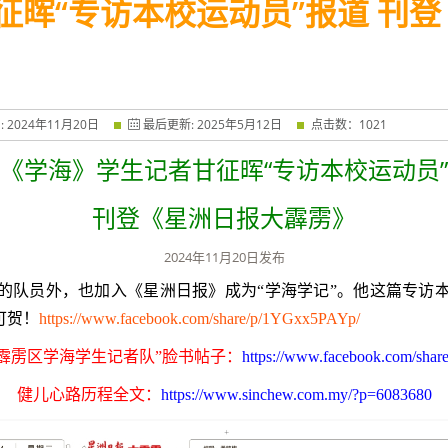
征晖“专访本校运动员”报道 刊
:
2024
年
11
月
20
日
最后更新:
2025
年
5
月
12
日
点击数：
1021
《学海》学生记者甘征晖“专访本校运动员
刊登《星洲日报大霹雳》
2024
年
11
月
20
日发布
的队员外，也加入《星洲日报》成为“学海学记”。他这篇专访
可贺！
https://​www​.face​book​.com/​s​h​a​r​e​/​p​/​
1
​Y​G​x​x​
5
​P​A​Y​p​/
霹雳区学海学生记者队”脸书帖子：
https://​www​.face​book​.com/​s​h​a​r​e​/​
健儿心路历程全文：
https://​www​.sinchew​.com​.my/​?​p​=​
6
0
8
3
6
8
0