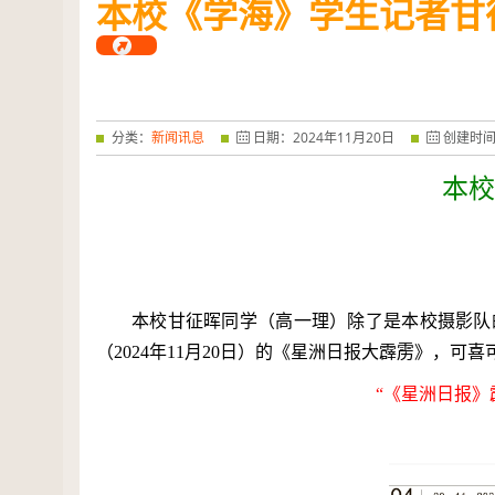
本校《学海》学生记者甘
——特优奖...
阅读全文
分类：
新闻讯息
日期：
2024
年
11
月
20
日
创建时间
本校
本校甘征晖同学（高一理）除了是本校摄影队
（
2024
年
11
月
20
日）的《星洲日报大霹雳》，可喜
“《星洲日报》