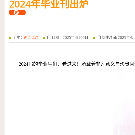
2024
年毕业刊出炉
——特优奖...
阅读全文
分类：
新闻讯息
日期：
2025
年
4
月
09
日
创建时间:
2025
年
4
2024
届的毕业生们，看过来！承载着非凡意义与珍贵回