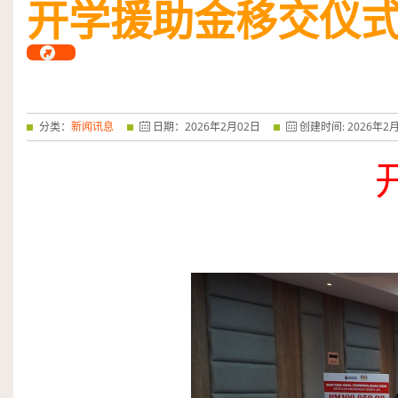
开学援助金移交仪
——特优奖...
阅读全文
分类：
新闻讯息
日期：
2026
年
2
月
02
日
创建时间:
2026
年
2