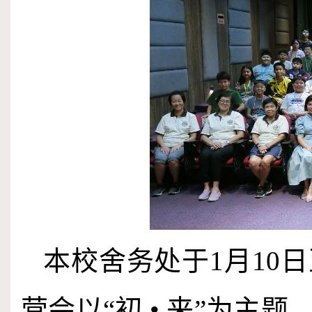
本校舍务处于
1
月
10
日
营会以“初 • 来”为