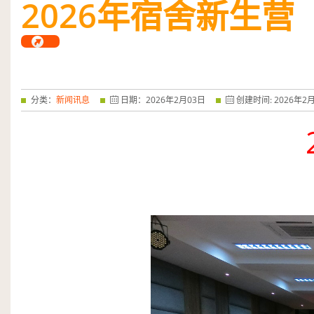
2026
年宿舍新生营
——特优奖...
阅读全文
分类：
新闻讯息
日期：
2026
年
2
月
03
日
创建时间:
2026
年
2