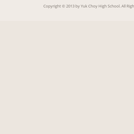
Copy­right ©
2013
by Yuk Choy High School. All Rig