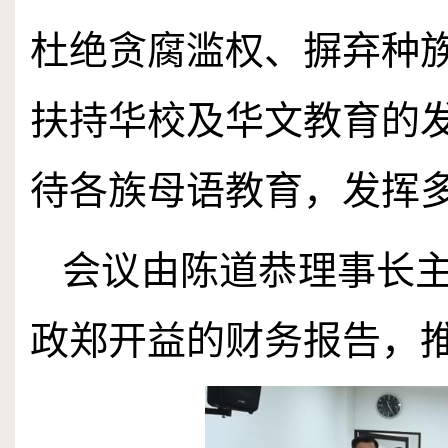
杜绝贪腐滥权、摒弃种
扶持华校及华文教育的
待各族母语教育，发挥
会议由陈道恭理事长
政郑开益的财务报告，