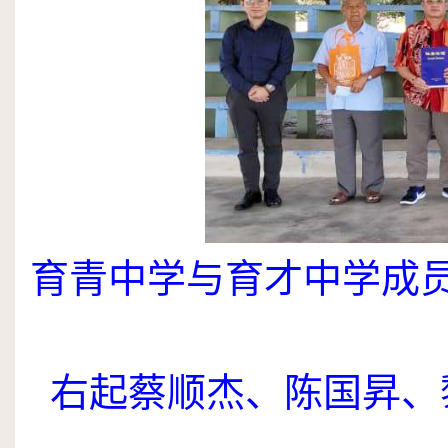
育青中学与育才中学成
右起蔡顺杰、陈国昇、