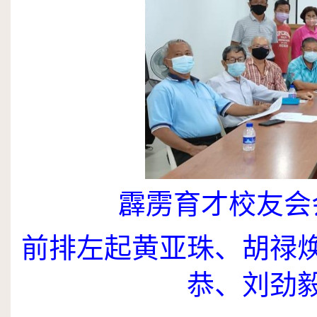
霹雳育才校友会
前排左起黄亚珠、胡禄
恭、刘劲