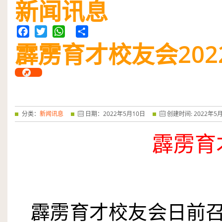
新闻讯息
霹雳育才校友会
Facebook
Twitter
WhatsApp
Share
202
分类：
新闻讯息
日期：
2022
年
5
月
10
日
创建时间:
2022
年
5
霹雳育
霹雳育才校友会日前