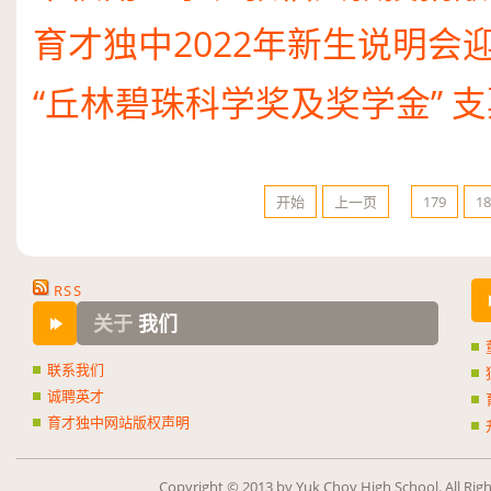
育才独中
2022
年新生说明会
“丘林碧珠科学奖及奖学金” 
开始
上一页
…
179
18
RSS
关于
我们
联系我们
诚聘英才
育才独中网站版权声明
Copy­right ©
2013
by Yuk Choy High School. All Rig