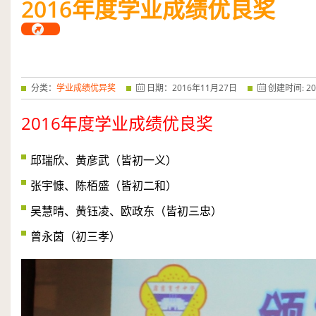
2016
年度学业成绩优良奖
——特优奖...
阅读全文
分类：
学业成绩优异奖
日期：
2016
年
11
月
27
日
创建时间:
20
2016
年度学业成绩优良奖
邱瑞欣、黄彦武（皆初一义）
张宇慷、陈栢盛（皆初二和）
吴慧晴、黄钰凌、欧政东（皆初三忠）
曾永茵（初三孝）