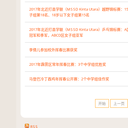
2017
年北近打县学联（
MSSD
Kinta Utara）越野锦标赛：
1
子组第
18
名、
18
岁以下女子组第
15
名
2017
年北近打县学联（
MSSD
Kinta Utara）乒乓锦标赛：
冠军和季军，ABCD区女子组亚军
李倩儿参加校外挥春比赛获奖
2017
年霹雳区常年挥春比赛：
3
个中学组优胜奖
马登巴冷丁酉鸡年挥春公开赛：
2
个中学组佳作奖
开始
上一页
RSS