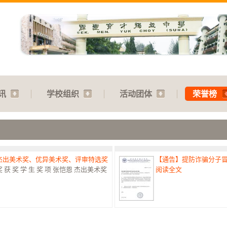
讯
学校组织
活动团体
荣誉榜
：杰出美术奖、优异美术奖、评审特选奖
【通告】提防诈骗分子
 奖 学 生 奖 项 张恺恩 杰出美术奖
阅读全文
赛：特优奖
【通告】教师节庆典：31.07
港澳台侨中小学生书法比赛最高荣誉
阅读全文