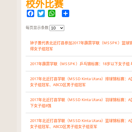
校外比赛
——特优奖...
阅读全文
Facebook
Twitter
WhatsApp
Share
每页显示条数
钟子蕙代表北近打县参加
2017
年霹雳学联（
MSSPK
）篮球
得女子组冠军
2017
年霹雳学联（
MSSPK
）乒乓锦标赛：
18
岁以下女子组 
2017
年北近打县学联（
MSSD
Kinta Utara）排球锦标赛：
女子组冠军、ABCD区男子组冠军
2017
年北近打县学联（
MSSD
Kinta Utara）羽球锦标赛：A
下女子组
8
强
2017
年北近打县学联（
MSSD
Kinta Utara）篮球锦标赛：
女子组冠军、ABCD区男子组女子组亚军