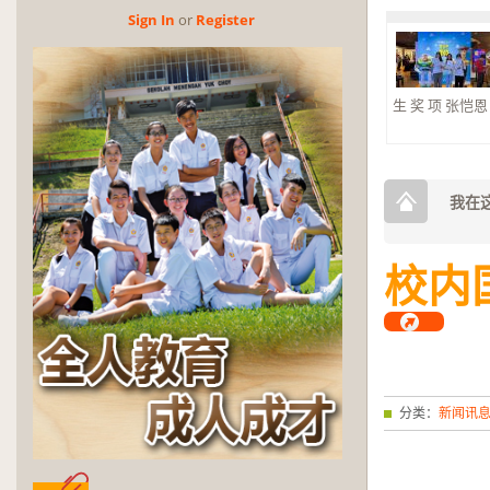
Sign In
or
Reg­is­ter
生 奖 项 张恺恩 杰
2026年第三
奖
2026年第三
奖。 大合奏 银
我在这
校内
分类：
新闻讯