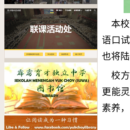
本校
语口
也将陆
校
更能
素养，