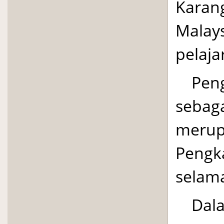
Karan
Malays
pela­j
Pen
seba­
meru­
Pengk
selam
Dala