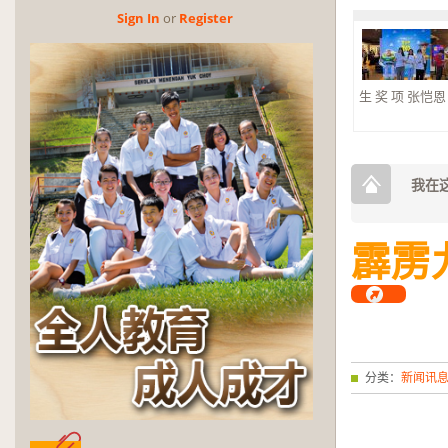
Sign In
or
Reg­is­ter
生 奖 项 张恺恩 杰
2026年第三
奖
2026年第三
奖。 大合奏 银
我在这
霹雳
分类：
新闻讯