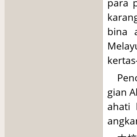
para p
karang
bina 
Melay
kertas
Pen
gian A
a­hat
angkan