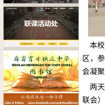
本校
区，
会凝聚
两
联会