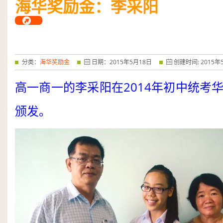
海华奖励金：李采阳
——特优奖...
阅读全文
分类：
海华奖励金
日期：
2015
年
5
月
18
日
创建时间:
2015
年
2014
高一商一的李采阳在
年初中统考
颁发。