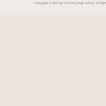
Copy­right ©
2013
by Yuk Choy High School. All Rig