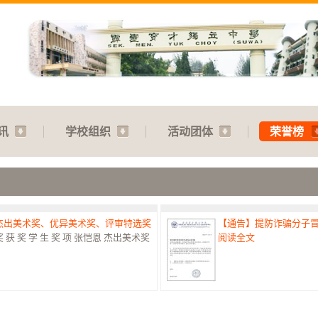
讯
学校组织
活动团体
荣誉榜
：杰出美术奖、优异美术奖、评审特选奖
【通告】提防诈骗分子
 奖 学 生 奖 项 张恺恩 杰出美术奖
阅读全文
赛：特优奖
【通告】教师节庆典：31.07
港澳台侨中小学生书法比赛最高荣誉
阅读全文