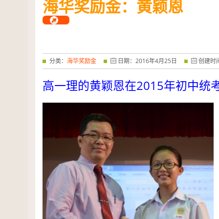
海华奖励金：黄颖恩
——特优奖...
阅读全文
分类：
海华奖励金
日期：
2016
年
4
月
25
日
创建时
2015
高一理的黄颖恩在
年初中统