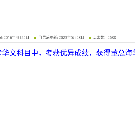
间:
2016
年
4
月
25
日
最后更新:
2023
年
5
月
23
日
点击数：
2638
考华文科目中，考获优异成绩，获得董总海