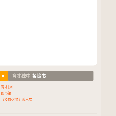
育才独中
各脸书
育才独中
图书馆
《疫情·艺情》美术展