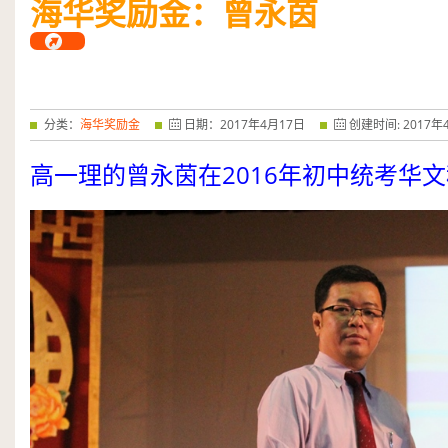
海华奖励金：曾永茵
——特优奖...
阅读全文
分类：
海华奖励金
日期：
2017
年
4
月
17
日
创建时间:
2017
年
2016
高一理的曾永茵在
年初中统考华文