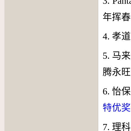
3
.
Pan­t
年挥春
4
. 孝
5
. 
腾永旺
6
. 怡
特优奖
7
. 