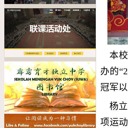
本
办的“
2
冠军以
杨立
项运