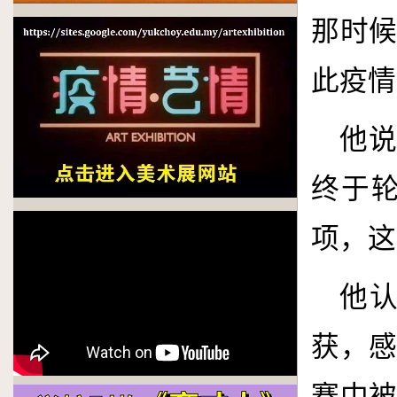
那时
此疫情
他
终于
项，这
他
获，
赛中