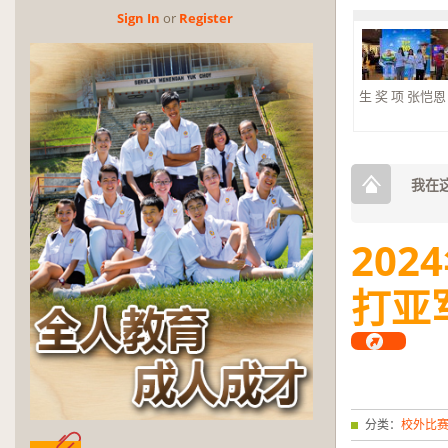
Sign In
or
Reg­is­ter
生 奖 项 张恺恩 杰
2026年第三
奖
2026年第三
奖。 大合奏 银
我在这
2024
打亚
分类：
校外比