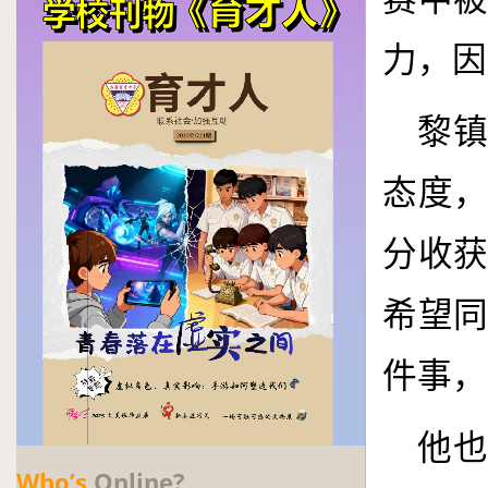
力，因
黎
态度
分收
希望
件事，
他
Who’s
Online?