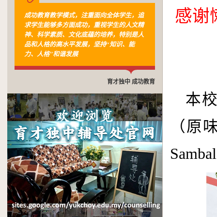
感谢懒
成功教育教学模式，注重面向全体学生，追
求学生能够多方面成功，重视学生的人文精
神、科学素质、文化底蕴的培养，特别是人
品和人格的高水平发展，坚持“知识、能
力、人格”和谐发展
育才独中 成功教育
本
（原
Sam­bal