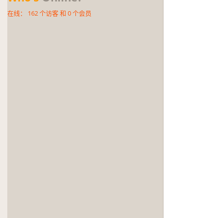
在线：
162
个访客 和
0
个会员