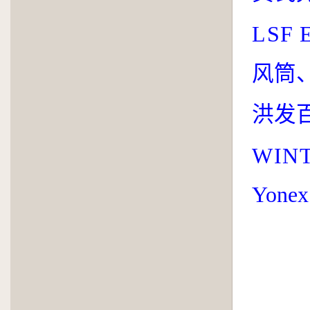
LSF
风筒
洪发
WIN­
Yone