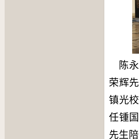
陈
荣辉
镇光
任锺
先生陪