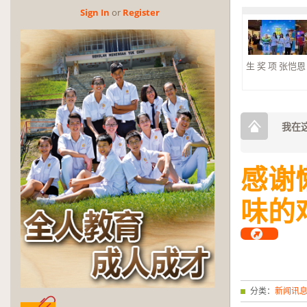
Sign In
or
Reg­is­ter
生 奖 项 张恺恩 杰
2026年第三
奖
2026年第三
奖。 大合奏 银
我在这
感谢懒
味的
分类：
新闻讯